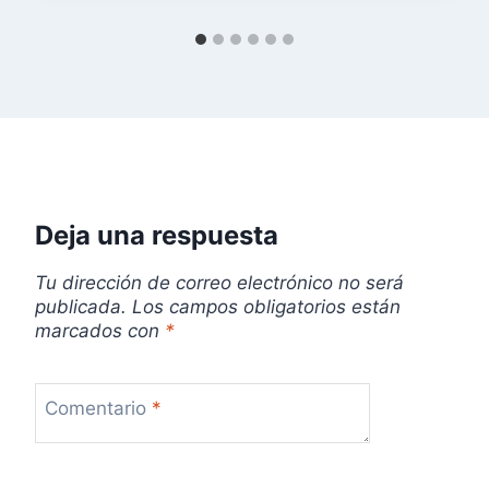
n
t
r
a
d
Deja una respuesta
a
Tu dirección de correo electrónico no será
publicada.
Los campos obligatorios están
s
marcados con
*
Comentario
*