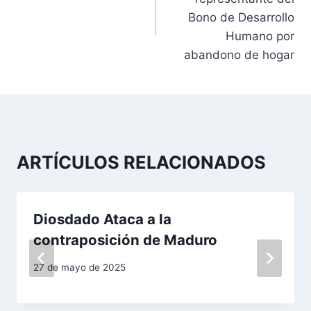
v
Bono de Desarrollo
Humano por
e
abandono de hogar
g
a
c
ARTÍCULOS RELACIONADOS
i
ó
Diosdado Ataca a la
n
contraposición de Maduro
d
27 de mayo de 2025
e
e