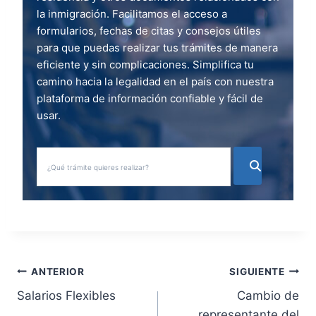
la inmigración. Facilitamos el acceso a
formularios, fechas de citas y consejos útiles
para que puedas realizar tus trámites de manera
eficiente y sin complicaciones. Simplifica tu
camino hacia la legalidad en el país con nuestra
plataforma de información confiable y fácil de
usar.
N
ANTERIOR
SIGUIENTE
Salarios Flexibles
Cambio de
a
representante del