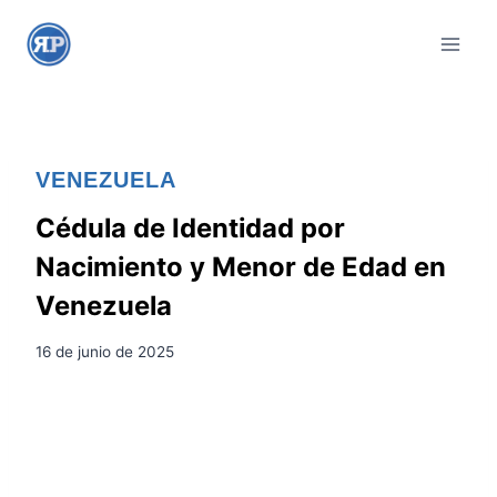
S
a
l
t
a
r
VENEZUELA
a
l
Cédula de Identidad por
c
Nacimiento y Menor de Edad en
o
Venezuela
n
t
16 de junio de 2025
e
n
i
d
o