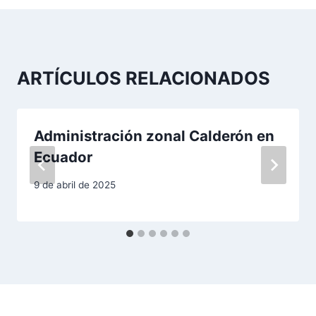
g
a
c
ARTÍCULOS RELACIONADOS
i
ó
Administración zonal Calderón en
n
Ecuador
d
9 de abril de 2025
e
e
n
t