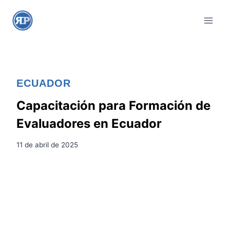
S
a
l
t
a
r
ECUADOR
a
l
Capacitación para Formación de
c
Evaluadores en Ecuador
o
n
11 de abril de 2025
t
e
n
i
d
o