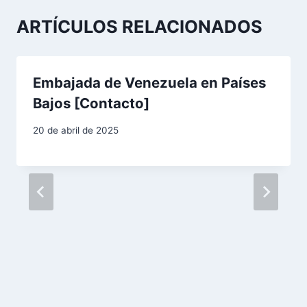
c
ARTÍCULOS RELACIONADOS
i
ó
Embajada de Venezuela en Países
n
Bajos [Contacto]
d
20 de abril de 2025
e
e
n
t
r
a