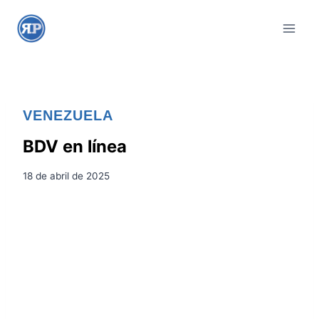
S
a
l
t
a
r
VENEZUELA
a
l
BDV en línea
c
18 de abril de 2025
o
n
t
e
n
i
d
o