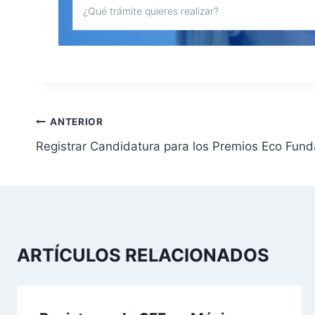
N
ANTERIOR
Registrar Candidatura para los Premios Eco Fun
a
v
e
g
ARTÍCULOS RELACIONADOS
a
c