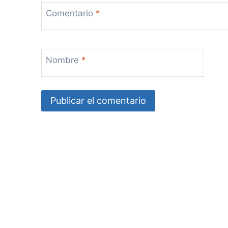
Comentario
*
a
s
Nombre
*