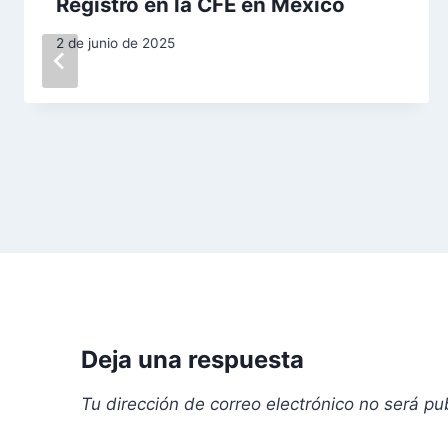
Registro en la CFE en México
i
2 de junio de 2025
ó
n
d
e
e
n
t
r
Deja una respuesta
a
Tu dirección de correo electrónico no será pu
d