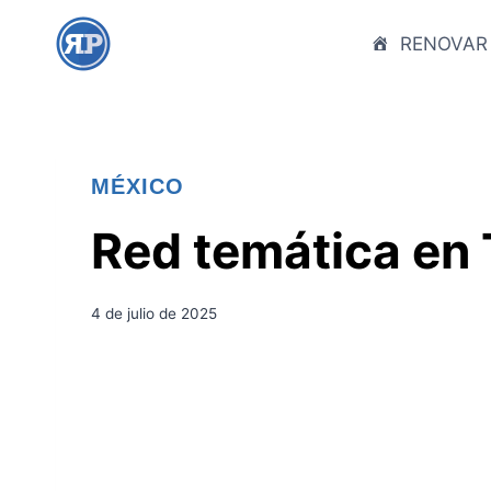
S
a
RENOVAR
l
t
a
r
MÉXICO
a
l
Red temática en
c
o
n
4 de julio de 2025
t
e
n
i
d
o