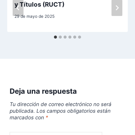
ó
y Títulos (RUCT)
n
29 de mayo de 2025
d
e
e
n
t
r
Deja una respuesta
a
Tu dirección de correo electrónico no será
publicada.
Los campos obligatorios están
d
marcados con
*
a