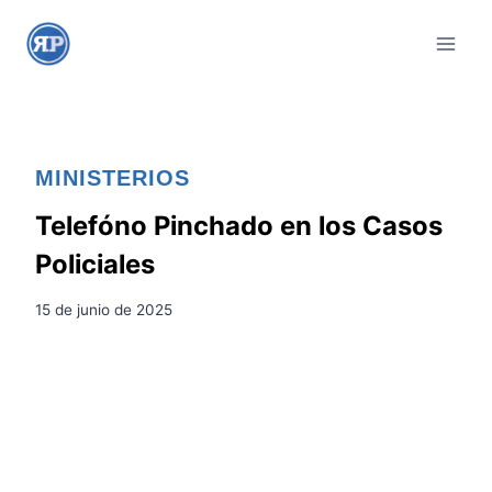
S
a
l
t
a
r
MINISTERIOS
a
l
Telefóno Pinchado en los Casos
c
Policiales
o
n
15 de junio de 2025
t
e
n
i
d
o