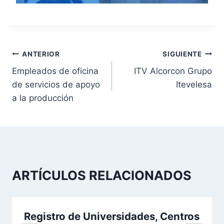
N
ANTERIOR
SIGUIENTE
Empleados de oficina
ITV Alcorcon Grupo
a
de servicios de apoyo
Itevelesa
v
a la producción
e
g
a
ARTÍCULOS RELACIONADOS
c
i
Registro de Universidades, Centros