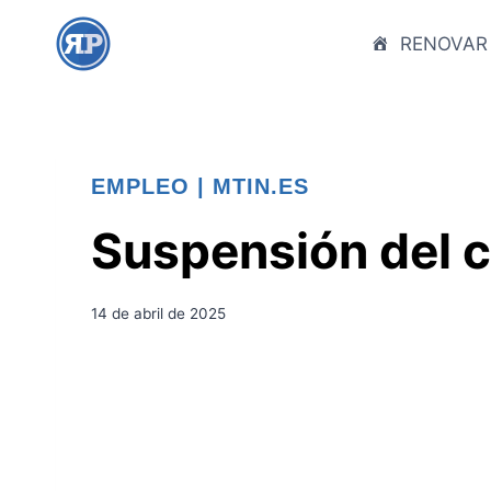
S
a
RENOVAR
l
t
a
r
EMPLEO
|
MTIN.ES
a
l
Suspensión del c
c
o
n
14 de abril de 2025
t
e
n
i
d
o