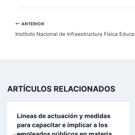
N
ANTERIOR
Instituto Nacional de Infraestructura Física Educa
a
v
e
g
a
ARTÍCULOS RELACIONADOS
c
i
Líneas de actuación y medidas
para capacitar e implicar a los
ó
empleados públicos en materia