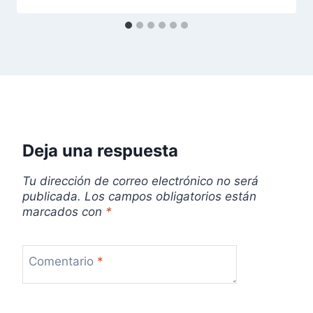
e
n
t
r
a
Deja una respuesta
d
Tu dirección de correo electrónico no será
a
publicada.
Los campos obligatorios están
marcados con
*
s
Comentario
*