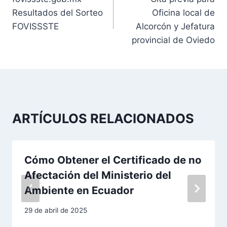
a
Resultados del Sorteo
Oficina local de
v
FOVISSSTE
Alcorcón y Jefatura
provincial de Oviedo
e
g
a
c
ARTÍCULOS RELACIONADOS
i
ó
Cómo Obtener el Certificado de no
n
Afectación del Ministerio del
Ambiente en Ecuador
d
29 de abril de 2025
e