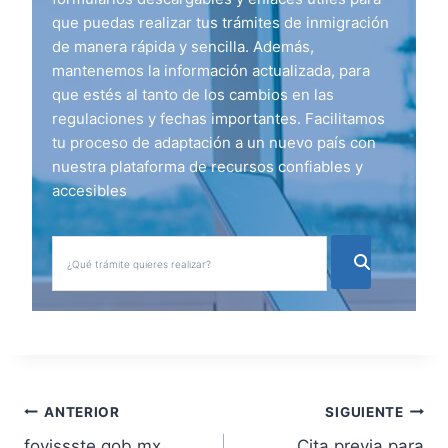
que puedas realizar tus trámites de inmigración
de manera rápida y sencilla. Además,
mantenemos la información actualizada, para
que estés al tanto de los cambios en las
regulaciones y fechas importantes. Facilitamos
tu proceso de adaptación a un nuevo país con
nuestra plataforma de recursos confiables y
accesibles
N
ANTERIOR
SIGUIENTE
fovissste.gob.mx
Cita previa para