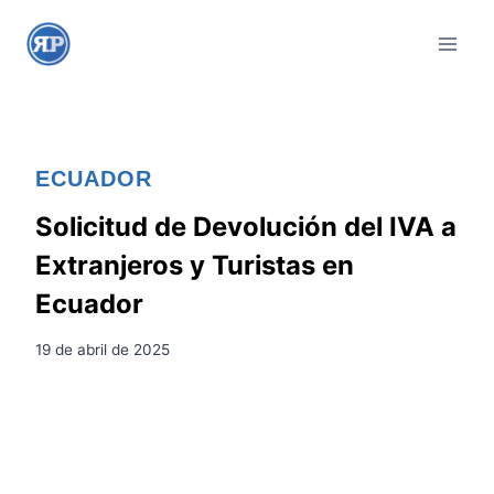
S
a
l
t
a
r
ECUADOR
a
l
Solicitud de Devolución del IVA a
c
Extranjeros y Turistas en
o
Ecuador
n
t
19 de abril de 2025
e
n
i
d
o