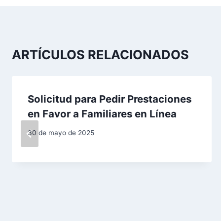
v
e
g
ARTÍCULOS RELACIONADOS
a
c
Solicitud para Pedir Prestaciones
i
en Favor a Familiares en Línea
ó
30 de mayo de 2025
n
d
e
e