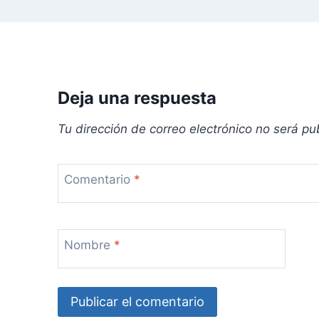
n
t
r
Deja una respuesta
a
Tu dirección de correo electrónico no será pu
d
a
Comentario
*
s
Nombre
*