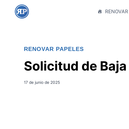
S
a
RENOVAR
l
t
a
r
RENOVAR PAPELES
a
l
Solicitud de Baja
c
o
n
17 de junio de 2025
t
e
n
i
d
o