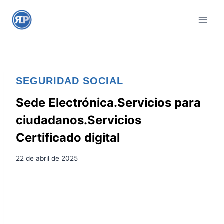
S
a
l
t
a
r
SEGURIDAD SOCIAL
a
l
Sede Electrónica.Servicios para
c
ciudadanos.Servicios
o
Certificado digital
n
t
22 de abril de 2025
e
n
i
d
o