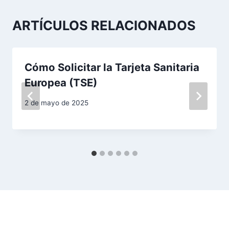
c
ARTÍCULOS RELACIONADOS
i
ó
Cómo Solicitar la Tarjeta Sanitaria
n
Europea (TSE)
d
2 de mayo de 2025
e
e
n
t
r
a