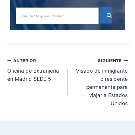
N
ANTERIOR
SIGUIENTE
Oficina de Extranjería
Visado de inmigrante
a
en Madrid SEDE 5
o residente
v
permanente para
viajar a Estados
e
Unidos
g
a