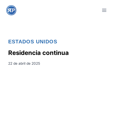
S
a
l
t
a
r
ESTADOS UNIDOS
a
l
Residencia continua
c
22 de abril de 2025
o
n
t
e
n
i
d
o