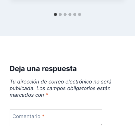
e
n
t
r
a
Deja una respuesta
d
Tu dirección de correo electrónico no será
a
publicada.
Los campos obligatorios están
marcados con
*
s
Comentario
*