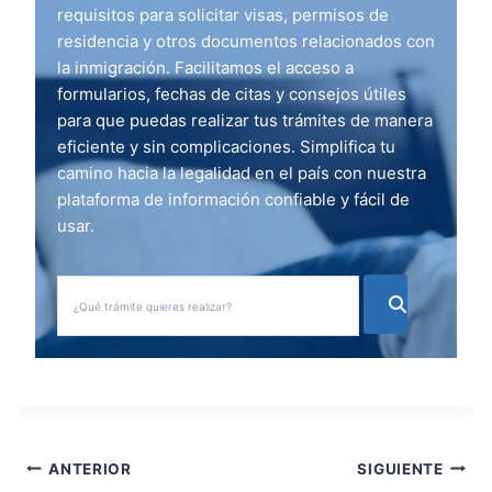
requisitos para solicitar visas, permisos de
residencia y otros documentos relacionados con
la inmigración. Facilitamos el acceso a
formularios, fechas de citas y consejos útiles
para que puedas realizar tus trámites de manera
eficiente y sin complicaciones. Simplifica tu
camino hacia la legalidad en el país con nuestra
plataforma de información confiable y fácil de
usar.
N
ANTERIOR
SIGUIENTE