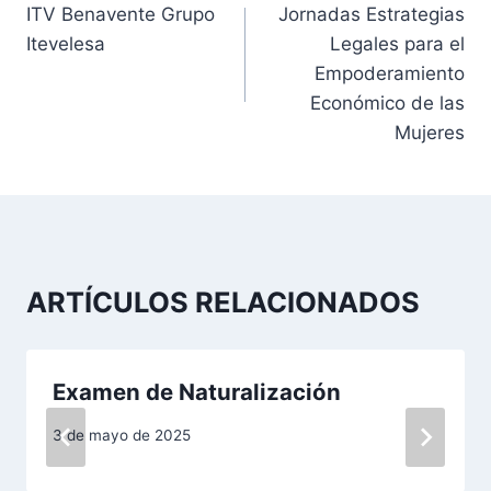
ITV Benavente Grupo
Jornadas Estrategias
a
Itevelesa
Legales para el
v
Empoderamiento
Económico de las
e
Mujeres
g
a
c
ARTÍCULOS RELACIONADOS
i
ó
Examen de Naturalización
n
d
3 de mayo de 2025
e