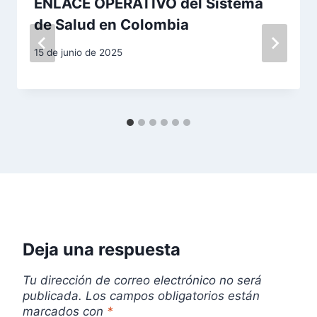
ENLACE OPERATIVO del Sistema
n
de Salud en Colombia
d
15 de junio de 2025
e
e
n
t
r
a
Deja una respuesta
d
Tu dirección de correo electrónico no será
a
publicada.
Los campos obligatorios están
marcados con
*