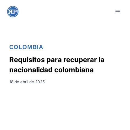
S
a
l
t
a
r
COLOMBIA
a
l
Requisitos para recuperar la
c
nacionalidad colombiana
o
n
18 de abril de 2025
t
e
n
i
d
o