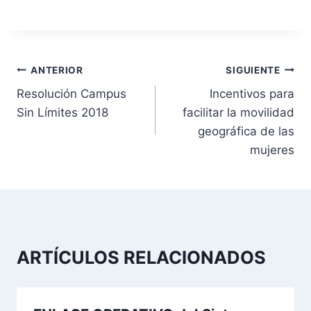
N
ANTERIOR
SIGUIENTE
Resolución Campus
Incentivos para
a
Sin Límites 2018
facilitar la movilidad
v
geográfica de las
mujeres
e
g
a
c
ARTÍCULOS RELACIONADOS
i
ó