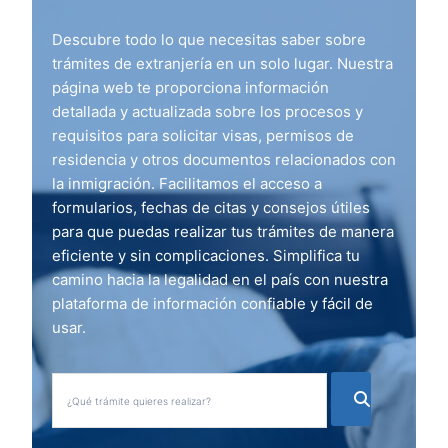
Descubre todo lo que necesitas saber sobre
trámites de extranjería en un solo lugar. Nuestra
página web te proporciona información
detallada y actualizada sobre los procesos y
requisitos para solicitar visas, permisos de
residencia y otros documentos relacionados con
la inmigración. Facilitamos el acceso a
formularios, fechas de citas y consejos útiles
para que puedas realizar tus trámites de manera
eficiente y sin complicaciones. Simplifica tu
camino hacia la legalidad en el país con nuestra
plataforma de información confiable y fácil de
usar.