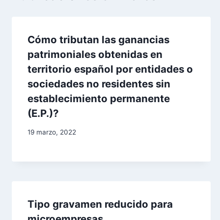
c
i
Cómo tributan las ganancias
patrimoniales obtenidas en
ó
territorio español por entidades o
n
sociedades no residentes sin
d
establecimiento permanente
(E.P.)?
e
19 marzo, 2022
e
n
t
r
Tipo gravamen reducido para
microempresas