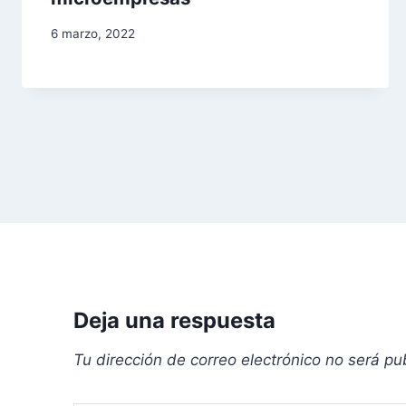
a
6 marzo, 2022
d
a
s
Deja una respuesta
Tu dirección de correo electrónico no será pu