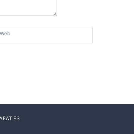
Web
AEAT.ES