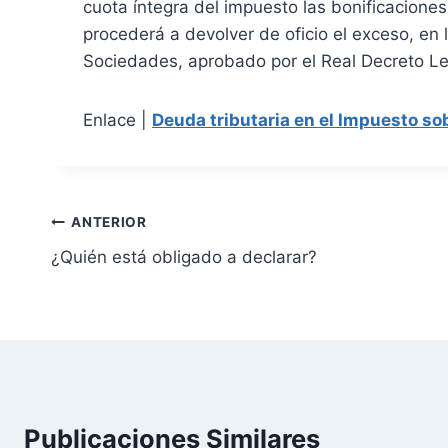
cuota íntegra del impuesto las bonificaciones 
procederá a devolver de oficio el exceso, en 
Sociedades, aprobado por el Real Decreto Le
Enlace |
Deuda tributaria en el Impuesto so
N
ANTERIOR
¿Quién está obligado a declarar?
a
v
e
g
a
Publicaciones Similares