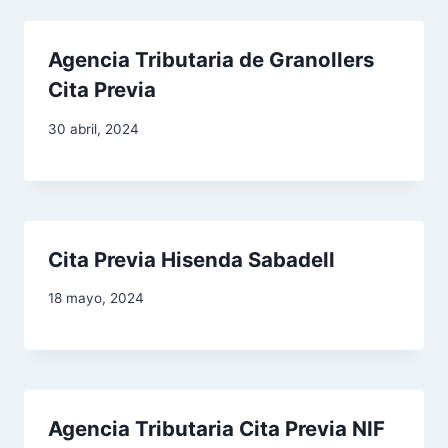
e
n
Agencia Tributaria de Granollers
Cita Previa
t
30 abril, 2024
r
a
d
Cita Previa Hisenda Sabadell
a
18 mayo, 2024
s
Agencia Tributaria Cita Previa NIF