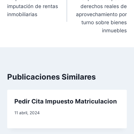
a
imputación de rentas
derechos reales de
v
inmobiliarias
aprovechamiento por
turno sobre bienes
e
inmuebles
g
a
c
Publicaciones Similares
i
ó
Pedir Cita Impuesto Matriculacion
n
d
11 abril, 2024
e