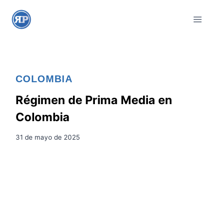
S
a
l
t
a
r
COLOMBIA
a
l
Régimen de Prima Media en
c
Colombia
o
n
31 de mayo de 2025
t
e
n
i
d
o