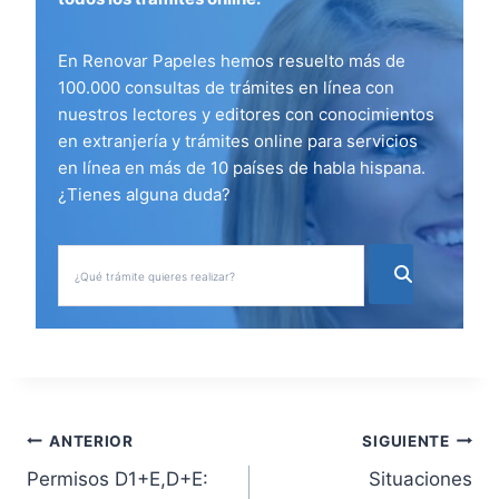
En Renovar Papeles hemos resuelto más de
100.000 consultas de trámites en línea con
nuestros lectores y editores con conocimientos
en extranjería y trámites online para servicios
en línea en más de 10 países de habla hispana.
¿Tienes alguna duda?
N
ANTERIOR
SIGUIENTE
Permisos D1+E,D+E:
Situaciones
a