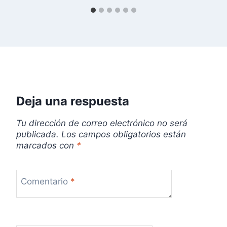
e
n
t
r
a
Deja una respuesta
d
Tu dirección de correo electrónico no será
a
publicada.
Los campos obligatorios están
marcados con
*
s
Comentario
*