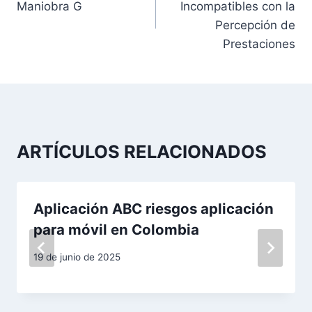
Maniobra G
Incompatibles con la
v
Percepción de
Prestaciones
e
g
a
c
ARTÍCULOS RELACIONADOS
i
ó
Aplicación ABC riesgos aplicación
n
para móvil en Colombia
d
19 de junio de 2025
e