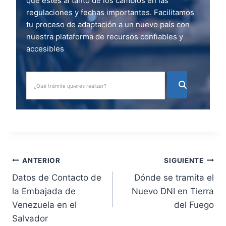
que estés al tanto de los cambios en las
regulaciones y fechas importantes. Facilitamos
tu proceso de adaptación a un nuevo país con
nuestra plataforma de recursos confiables y
accesibles
N
ANTERIOR
SIGUIENTE
Datos de Contacto de
Dónde se tramita el
a
la Embajada de
Nuevo DNI en Tierra
v
Venezuela en el
del Fuego
Salvador