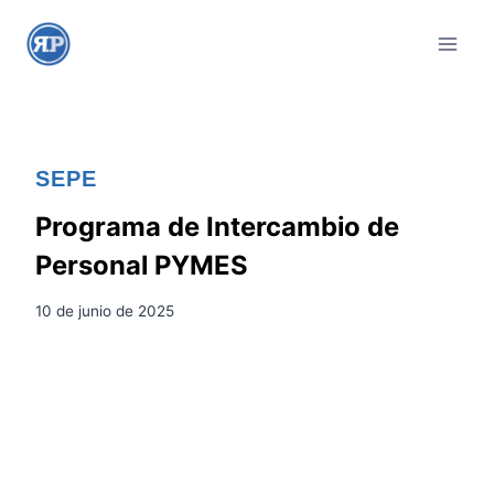
S
a
l
t
a
r
SEPE
a
l
Programa de Intercambio de
c
Personal PYMES
o
n
10 de junio de 2025
t
e
n
i
d
o