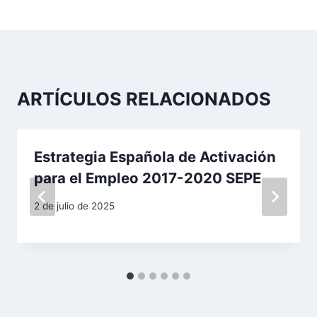
e
g
a
c
ARTÍCULOS RELACIONADOS
i
ó
Estrategia Española de Activación
n
para el Empleo 2017-2020 SEPE
d
2 de julio de 2025
e
e
n