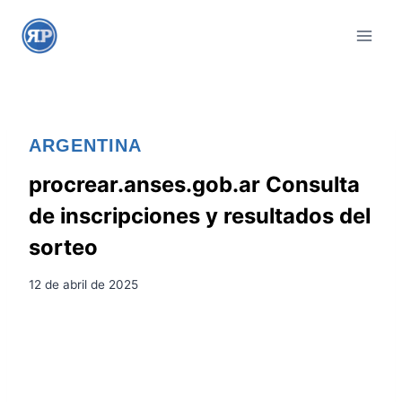
S
a
l
t
a
r
ARGENTINA
a
l
procrear.anses.gob.ar Consulta
c
de inscripciones y resultados del
o
sorteo
n
t
12 de abril de 2025
e
n
i
d
o