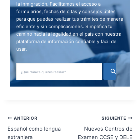
la inmigración. Facilitamos el acceso a
formularios, fechas de citas y consejos útiles
para que puedas realizar tus trámites de manera
eficiente y sin complicaciones. Simplifica tu
camino hacia la legalidad en el país con nuestra
plataforma de información confiable y fácil de
usar.
N
ANTERIOR
SIGUIENTE
Español como lengua
Nuevos Centros de
a
extranjera
Examen CCSE y DELE