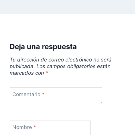
n
t
r
Deja una respuesta
a
d
Tu dirección de correo electrónico no será
publicada.
Los campos obligatorios están
a
marcados con
*
s
Comentario
*
Nombre
*