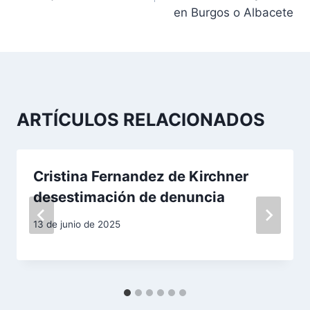
v
en Burgos o Albacete
e
g
a
ARTÍCULOS RELACIONADOS
c
i
Cristina Fernandez de Kirchner
ó
desestimación de denuncia
n
13 de junio de 2025
d
e
e