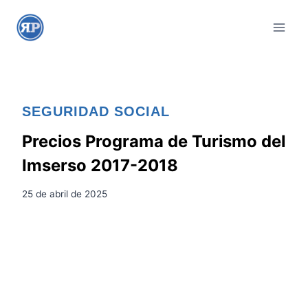
S
a
l
t
a
r
SEGURIDAD SOCIAL
a
l
Precios Programa de Turismo del
c
Imserso 2017-2018
o
n
25 de abril de 2025
t
e
n
i
d
o