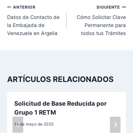
N
ANTERIOR
SIGUIENTE
Datos de Contacto de
Cómo Solicitar Clave
a
la Embajada de
Permanente para
v
Venezuela en Argelia
todos tus Trámites
e
g
a
ARTÍCULOS RELACIONADOS
c
i
Solicitud de Base Reducida por
ó
Grupo 1 RETM
n
14 de mayo de 2025