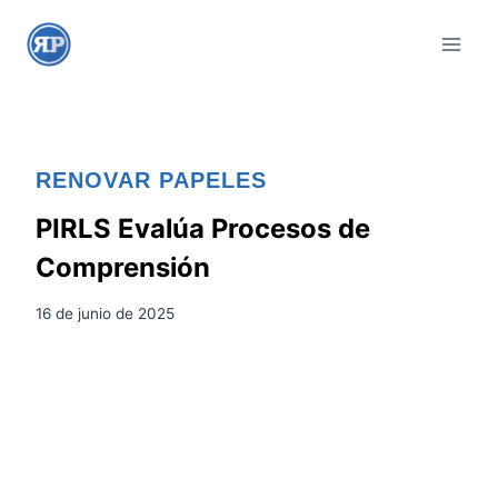
S
a
l
t
a
r
RENOVAR PAPELES
a
l
PIRLS Evalúa Procesos de
c
Comprensión
o
n
16 de junio de 2025
t
e
n
i
d
o