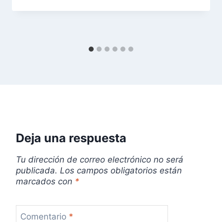
d
e
e
n
t
r
a
Deja una respuesta
d
Tu dirección de correo electrónico no será
a
publicada.
Los campos obligatorios están
marcados con
*
s
Comentario
*