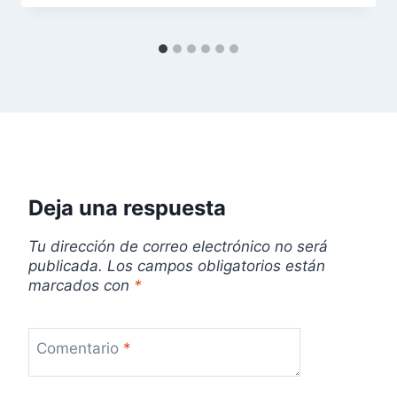
e
n
t
r
a
Deja una respuesta
d
Tu dirección de correo electrónico no será
a
publicada.
Los campos obligatorios están
marcados con
*
s
Comentario
*