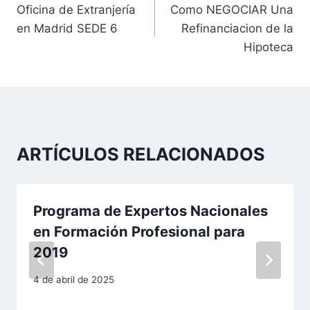
Oficina de Extranjería
Como NEGOCIAR Una
a
en Madrid SEDE 6
Refinanciacion de la
v
Hipoteca
e
g
a
ARTÍCULOS RELACIONADOS
c
i
Programa de Expertos Nacionales
ó
en Formación Profesional para
n
2019
d
4 de abril de 2025
e