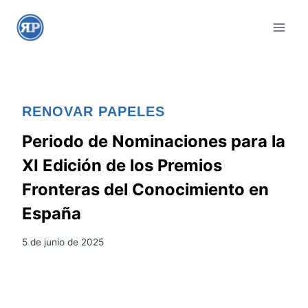
S
a
l
t
a
r
RENOVAR PAPELES
a
l
Periodo de Nominaciones para la
c
XI Edición de los Premios
o
Fronteras del Conocimiento en
n
España
t
e
5 de junio de 2025
n
i
d
o