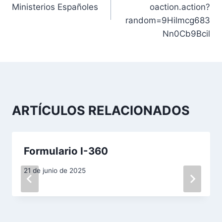
v
Ministerios Españoles
oaction.action?
random=9Hilmcg683
e
Nn0Cb9Bcil
g
a
c
ARTÍCULOS RELACIONADOS
i
ó
Formulario I-360
n
d
21 de junio de 2025
e
e