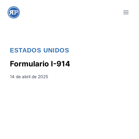
S
a
l
t
a
r
ESTADOS UNIDOS
a
l
Formulario I-914
c
14 de abril de 2025
o
n
t
e
n
i
d
o