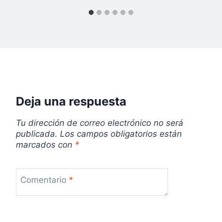
n
t
r
a
d
Deja una respuesta
a
Tu dirección de correo electrónico no será
publicada.
Los campos obligatorios están
s
marcados con
*
Comentario
*