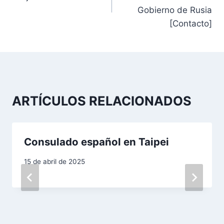
v
Gobierno de Rusia
[Contacto]
e
g
a
c
ARTÍCULOS RELACIONADOS
i
ó
Consulado español en Taipei
n
15 de abril de 2025
d
e
e