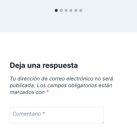
n
t
r
a
d
Deja una respuesta
a
Tu dirección de correo electrónico no será
publicada.
Los campos obligatorios están
s
marcados con
*
Comentario
*