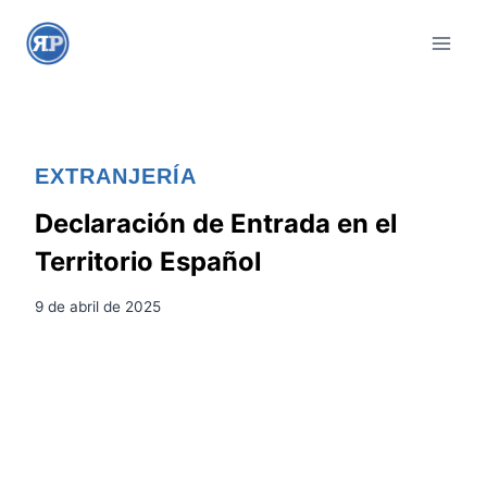
S
a
l
t
a
r
EXTRANJERÍA
a
l
Declaración de Entrada en el
c
Territorio Español
o
n
9 de abril de 2025
t
e
n
i
d
o