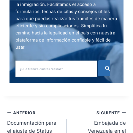
la inmigración. Facilitamos el acceso a
formularios, fechas de citas y consejos útiles
para que puedas realizar tus trámites de manera
eficiente y sin complicaciones. Simplifica tu
camino hacia la legalidad en el país con nuestra
plataforma de información confiable y fácil de
usar.
N
ANTERIOR
SIGUIENTE
Documentación para
Embajada de
a
el ajuste de Status
Venezuela en el