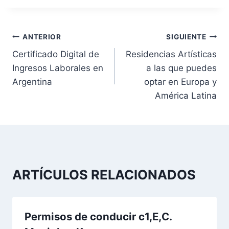
N
ANTERIOR
SIGUIENTE
Certificado Digital de
Residencias Artísticas
a
Ingresos Laborales en
a las que puedes
v
Argentina
optar en Europa y
América Latina
e
g
a
c
ARTÍCULOS RELACIONADOS
i
ó
Permisos de conducir c1,E,C.