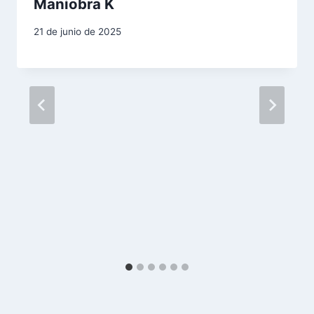
n
Maniobra K
d
21 de junio de 2025
e
e
n
t
r
a
d
a
s