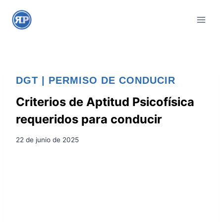
S
a
l
t
a
r
DGT
|
PERMISO DE CONDUCIR
a
l
Criterios de Aptitud Psicofísica
c
requeridos para conducir
o
n
22 de junio de 2025
t
e
n
i
d
o