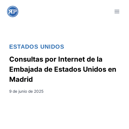
S
a
l
t
a
r
ESTADOS UNIDOS
a
l
Consultas por Internet de la
c
Embajada de Estados Unidos en
o
Madrid
n
t
9 de junio de 2025
e
n
i
d
o