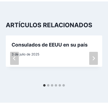
a
c
ARTÍCULOS RELACIONADOS
i
ó
Consulados de EEUU en su país
n
d
3 de julio de 2025
e
e
n
t
r