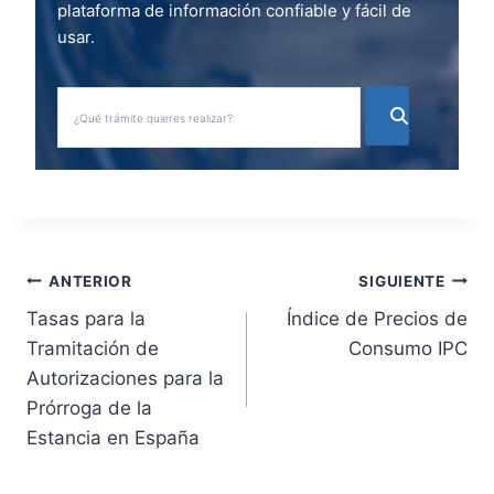
plataforma de información confiable y fácil de
usar.
N
ANTERIOR
SIGUIENTE
Tasas para la
Índice de Precios de
a
Tramitación de
Consumo IPC
v
Autorizaciones para la
Prórroga de la
e
Estancia en España
g