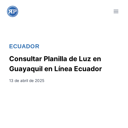
S
a
l
t
a
r
ECUADOR
a
l
Consultar Planilla de Luz en
c
Guayaquil en Línea Ecuador
o
n
13 de abril de 2025
t
e
n
i
d
o