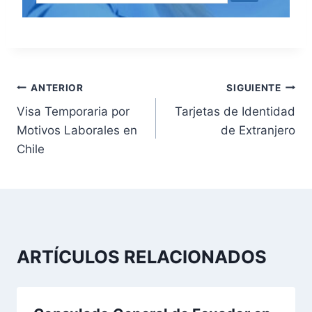
N
ANTERIOR
SIGUIENTE
Visa Temporaria por
Tarjetas de Identidad
a
Motivos Laborales en
de Extranjero
v
Chile
e
g
a
ARTÍCULOS RELACIONADOS
c
i