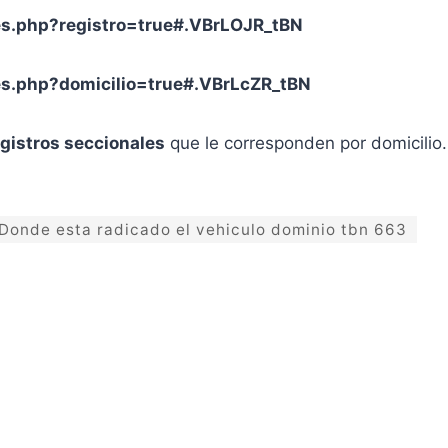
es.php?registro=true#.VBrLOJR_tBN
es.php?domicilio=true#.VBrLcZR_tBN
egistros seccionales
que le corresponden por domicilio.
Donde esta radicado el vehiculo dominio tbn 663