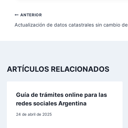
N
ANTERIOR
Actualización de datos catastrales sin cambio de
a
v
e
g
ARTÍCULOS RELACIONADOS
a
c
Guía de trámites online para las
i
redes sociales Argentina
ó
24 de abril de 2025
n