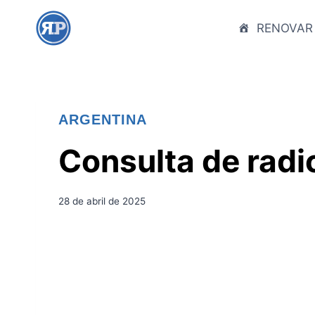
S
a
RENOVAR
l
t
a
r
ARGENTINA
a
l
Consulta de radi
c
o
n
28 de abril de 2025
t
e
n
i
d
o