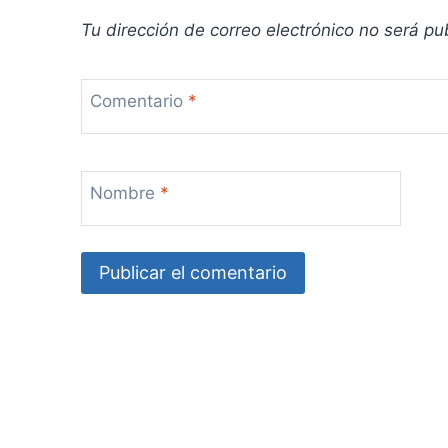
a
Tu dirección de correo electrónico no será pu
d
Comentario
*
a
s
Nombre
*