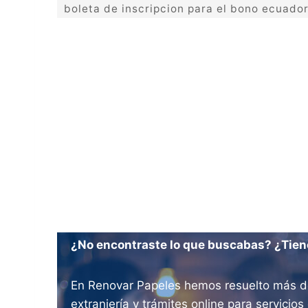
boleta de inscripcion para el bono ecuado
¿No encontraste lo que buscabas? ¿Tien
En Renovar Papeles hemos resuelto más de 
extranjería y trámites online para servici