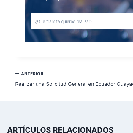
N
ANTERIOR
Realizar una Solicitud General en Ecuador Guaya
a
v
e
g
ARTÍCULOS RELACIONADOS