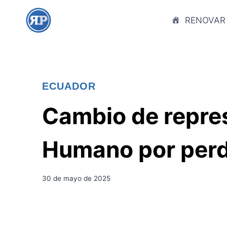
S
a
RENOVAR
l
t
a
r
ECUADOR
a
l
Cambio de repres
c
o
Humano por perdi
n
t
e
30 de mayo de 2025
n
i
d
o