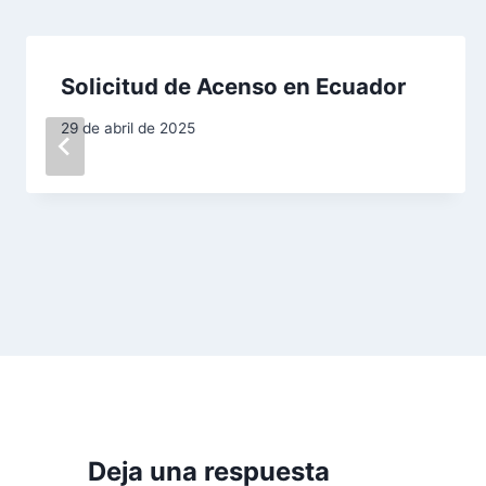
a
c
Solicitud de Acenso en Ecuador
i
29 de abril de 2025
ó
n
d
e
e
n
t
r
Deja una respuesta