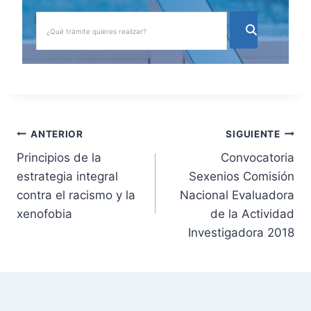
N
ANTERIOR
SIGUIENTE
Principios de la
Convocatoria
a
estrategia integral
Sexenios Comisión
v
contra el racismo y la
Nacional Evaluadora
xenofobia
de la Actividad
e
Investigadora 2018
g
a