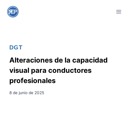
S
a
l
t
a
r
DGT
a
l
Alteraciones de la capacidad
c
visual para conductores
o
profesionales
n
t
8 de junio de 2025
e
n
i
d
o