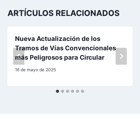
c
ARTÍCULOS RELACIONADOS
i
ó
Nueva Actualización de los
n
Tramos de Vías Convencionales
d
más Peligrosos para Circular
e
16 de mayo de 2025
e
n
t
r
a