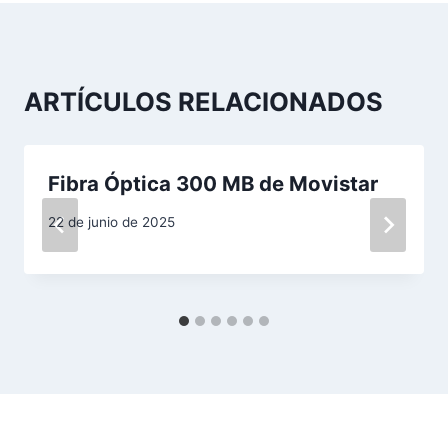
g
a
ARTÍCULOS RELACIONADOS
c
i
Fibra Óptica 300 MB de Movistar
ó
22 de junio de 2025
n
d
e
e
n