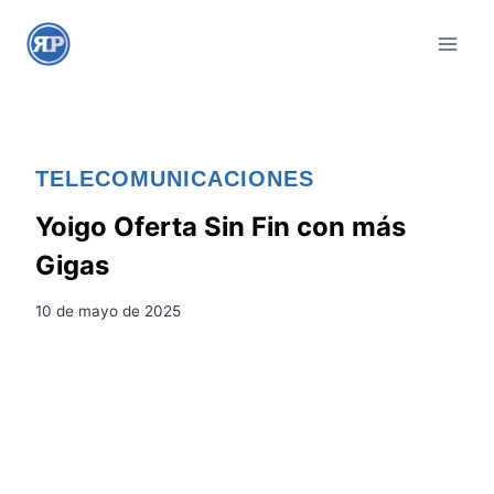
S
a
l
t
a
r
TELECOMUNICACIONES
a
l
Yoigo Oferta Sin Fin con más
c
Gigas
o
n
10 de mayo de 2025
t
e
n
i
d
o