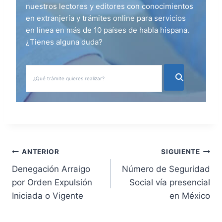
nuestros lectores y editores con conocimientos
en extranjería y trámites online para servicios
en línea en más de 10 países de habla hispana.
¿Tienes alguna duda?
N
ANTERIOR
SIGUIENTE
Denegación Arraigo
Número de Seguridad
a
por Orden Expulsión
Social vía presencial
v
Iniciada o Vigente
en México
e