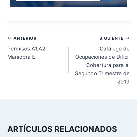
N
ANTERIOR
SIGUIENTE
Permisos A1,A2:
Catálogo de
a
Maniobra E
Ocupaciones de Difícil
v
Cobertura para el
Segundo Trimestre de
e
2019
g
a
c
ARTÍCULOS RELACIONADOS
i