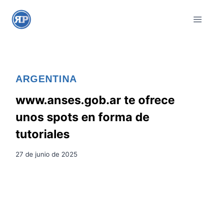
S
a
l
t
a
r
ARGENTINA
a
l
www.anses.gob.ar te ofrece
c
unos spots en forma de
o
tutoriales
n
t
27 de junio de 2025
e
n
i
d
o