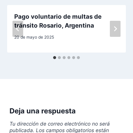
ó
Pago voluntario de multas de
n
tránsito Rosario, Argentina
d
20 de mayo de 2025
e
e
n
t
r
a
Deja una respuesta
d
Tu dirección de correo electrónico no será
a
publicada.
Los campos obligatorios están