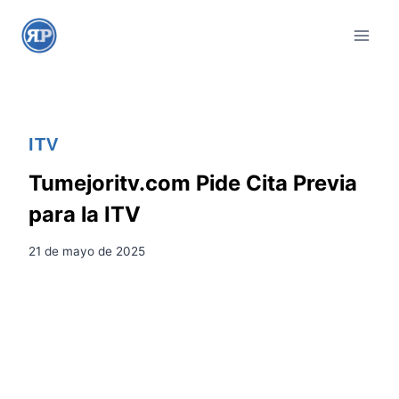
S
a
l
t
a
r
ITV
a
l
Tumejoritv.com Pide Cita Previa
c
para la ITV
o
n
21 de mayo de 2025
t
e
n
i
d
o