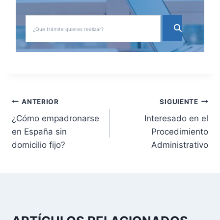
N
ANTERIOR
SIGUIENTE
¿Cómo empadronarse
Interesado en el
a
en España sin
Procedimiento
v
domicilio fijo?
Administrativo
e
g
a