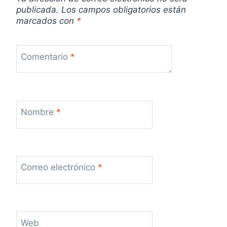
publicada.
Los campos obligatorios están
d
marcados con
*
a
s
Comentario
*
Nombre
*
Correo electrónico
*
Web