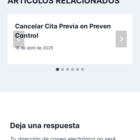
ARTÍCULOS RELACIONADOS
c
i
Cancelar Cita Previa en Preven
ó
Control
n
16 de abril de 2025
d
e
e
n
t
r
Deja una respuesta
a
Tu dirección de correo electrónico no será