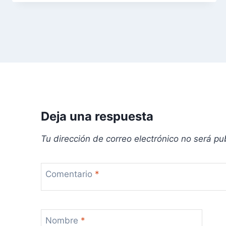
d
e
e
n
t
r
Deja una respuesta
a
Tu dirección de correo electrónico no será pu
d
Comentario
*
a
s
Nombre
*