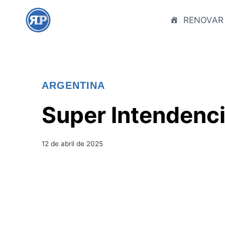
S
a
RENOVAR
l
t
a
r
ARGENTINA
a
l
Super Intendenci
c
o
n
12 de abril de 2025
t
e
n
i
d
o