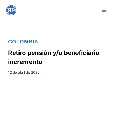
S
a
l
t
a
r
COLOMBIA
a
l
Retiro pensión y/o beneficiario
c
incremento
o
n
12 de abril de 2025
t
e
n
i
d
o