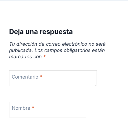
n
t
r
Deja una respuesta
a
Tu dirección de correo electrónico no será
publicada.
Los campos obligatorios están
d
marcados con
*
a
s
Comentario
*
Nombre
*