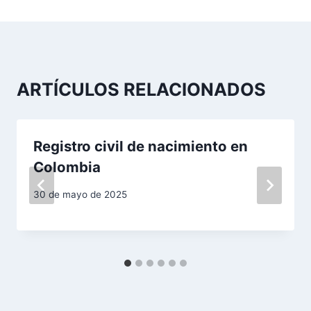
v
e
g
a
ARTÍCULOS RELACIONADOS
c
i
Registro civil de nacimiento en
Colombia
ó
30 de mayo de 2025
n
d
e
e