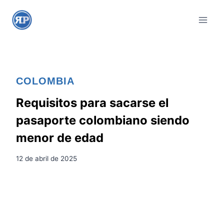
S
a
l
t
a
r
COLOMBIA
a
l
Requisitos para sacarse el
c
pasaporte colombiano siendo
o
menor de edad
n
t
12 de abril de 2025
e
n
i
d
o