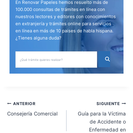
En Renovar Papeles hemos resuelto más de
100.000 consultas de trámites en línea con
nuestros lectores y editores con conocimientos
en extranjería y trámites online para servicios
en línea en más de 10 países de habla hispana.
¿Tienes alguna duda?
N
ANTERIOR
SIGUIENTE
Consejería Comercial
Guía para la Víctima
a
de Accidente o
v
Enfermedad en