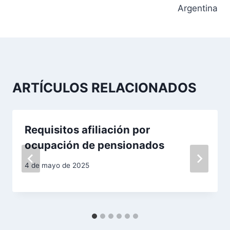
Argentina
e
g
a
c
ARTÍCULOS RELACIONADOS
i
ó
Requisitos afiliación por
n
ocupación de pensionados
d
4 de mayo de 2025
e
e