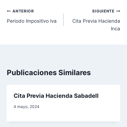
N
ANTERIOR
SIGUIENTE
Periodo Impositivo Iva
Cita Previa Hacienda
a
Inca
v
e
g
a
Publicaciones Similares
c
i
Cita Previa Hacienda Sabadell
ó
4 mayo, 2024
n