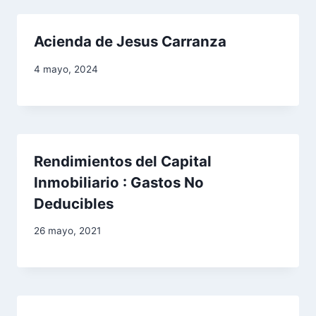
d
e
Acienda de Jesus Carranza
e
4 mayo, 2024
n
t
r
Rendimientos del Capital
Inmobiliario : Gastos No
a
Deducibles
d
26 mayo, 2021
a
s