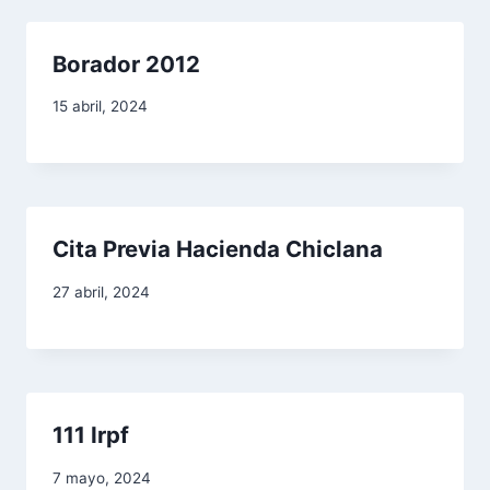
r
a
Borador 2012
d
15 abril, 2024
a
s
Cita Previa Hacienda Chiclana
27 abril, 2024
111 Irpf
7 mayo, 2024