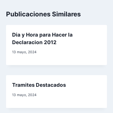
a
Publicaciones Similares
c
i
Dia y Hora para Hacer la
ó
Declaracion 2012
n
13 mayo, 2024
d
e
e
Tramites Destacados
n
13 mayo, 2024
t