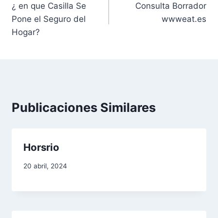
¿ en que Casilla Se
Consulta Borrador
a
Pone el Seguro del
wwweat.es
v
Hogar?
e
g
a
Publicaciones Similares
c
i
Horsrio
ó
20 abril, 2024
n
d
e