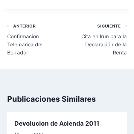
N
ANTERIOR
SIGUIENTE
Confirmacion
Cita en Irun para la
a
Telemarica del
Declaración de la
v
Borrador
Renta
e
g
a
Publicaciones Similares
c
i
Devolucion de Acienda 2011
ó