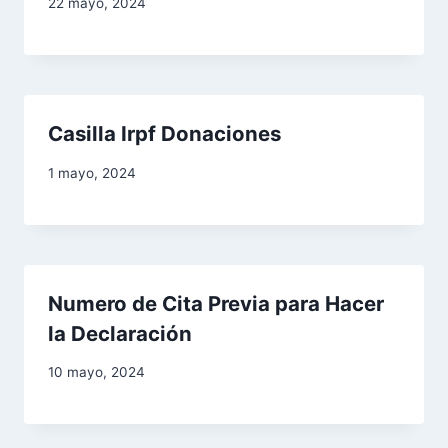
22 mayo, 2024
n
d
e
Casilla Irpf Donaciones
e
1 mayo, 2024
n
t
r
Numero de Cita Previa para Hacer
a
la Declaración
d
10 mayo, 2024
a
s