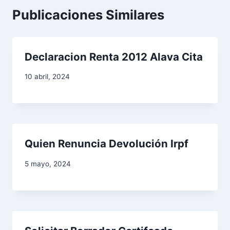
a
Publicaciones Similares
c
i
Declaracion Renta 2012 Alava Cita
ó
10 abril, 2024
n
d
e
Quien Renuncia Devolución Irpf
e
5 mayo, 2024
n
t