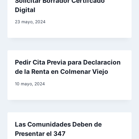
r
Solicitar Borrador Certifcado
Digital
a
23 mayo, 2024
d
a
s
Pedir Cita Previa para Declaracion
de la Renta en Colmenar Viejo
10 mayo, 2024
Las Comunidades Deben de
Presentar el 347