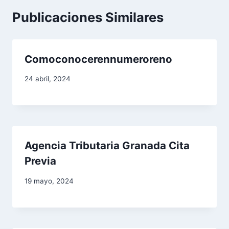
c
Publicaciones Similares
i
ó
Comoconocerennumeroreno
n
24 abril, 2024
d
e
e
Agencia Tributaria Granada Cita
n
Previa
t
19 mayo, 2024
r
a