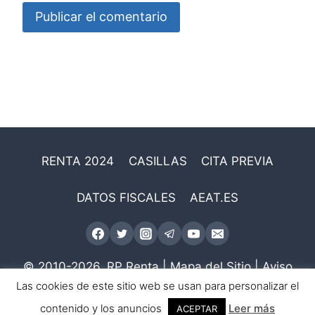
RENTA 2024
CASILLAS
CITA PREVIA
DATOS FISCALES
AEAT.ES
© 2010-2026.
RP Renta
|
Mapa del Sitio
|
Aviso
Legal
Las cookies de este sitio web se usan para personalizar el
contenido y los anuncios
Leer más
ACEPTAR