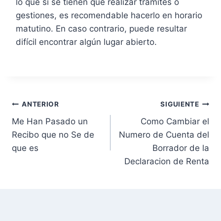
lo que si se tienen que realizar trámites o
gestiones, es recomendable hacerlo en horario
matutino. En caso contrario, puede resultar
difícil encontrar algún lugar abierto.
N
ANTERIOR
SIGUIENTE
Me Han Pasado un
Como Cambiar el
a
Recibo que no Se de
Numero de Cuenta del
v
que es
Borrador de la
Declaracion de Renta
e
g
a