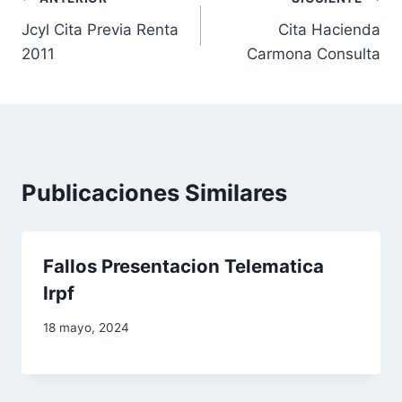
N
Jcyl Cita Previa Renta
Cita Hacienda
a
2011
Carmona Consulta
v
e
g
a
Publicaciones Similares
c
i
Fallos Presentacion Telematica
Irpf
ó
18 mayo, 2024
n
d