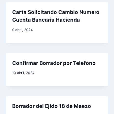
e
Carta Solicitando Cambio Numero
e
Cuenta Bancaria Hacienda
n
9 abril, 2024
t
r
a
Confirmar Borrador por Telefono
d
10 abril, 2024
a
s
Borrador del Ejido 18 de Maezo