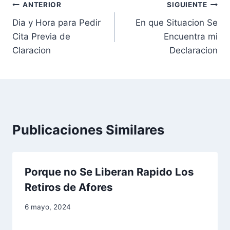
N
ANTERIOR
SIGUIENTE
Dia y Hora para Pedir
En que Situacion Se
a
Cita Previa de
Encuentra mi
v
Claracion
Declaracion
e
g
a
Publicaciones Similares
c
i
Porque no Se Liberan Rapido Los
ó
Retiros de Afores
n
6 mayo, 2024
d