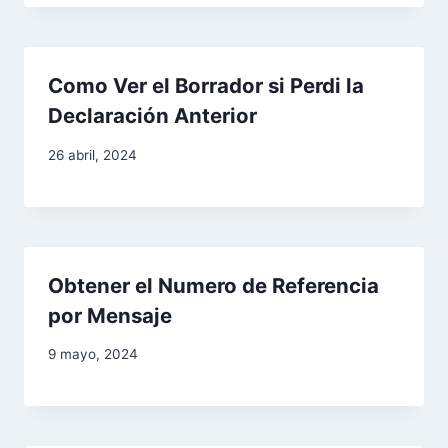
e
e
Como Ver el Borrador si Perdi la
n
Declaración Anterior
t
26 abril, 2024
r
a
d
Obtener el Numero de Referencia
por Mensaje
a
9 mayo, 2024
s