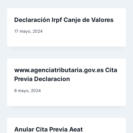
r
Declaración Irpf Canje de Valores
a
17 mayo, 2024
d
a
s
www.agenciatributaria.gov.es Cita
Previa Declaracion
8 mayo, 2024
Anular Cita Previa Aeat