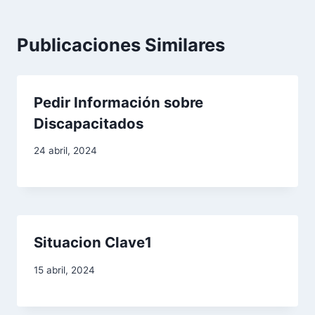
g
a
Publicaciones Similares
c
i
Pedir Información sobre
Discapacitados
ó
24 abril, 2024
n
d
e
Situacion Clave1
e
15 abril, 2024
n
t