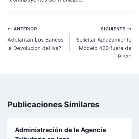
N
ANTERIOR
SIGUIENTE
Adelantan Los Bancos
Solicitar Aplazamiento
a
la Devolucion del Iva?
Modelo 420 fuera de
v
Plazo
e
g
a
Publicaciones Similares
c
i
Administración de la Agencia
ó