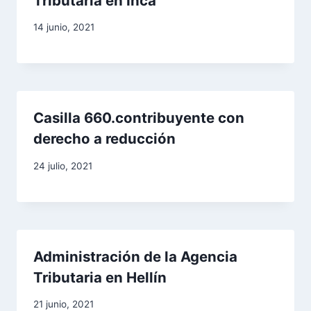
Tributaria en Inca
n
14 junio, 2021
d
e
e
Casilla 660.contribuyente con
n
derecho a reducción
t
24 julio, 2021
r
a
d
Administración de la Agencia
Tributaria en Hellín
a
21 junio, 2021