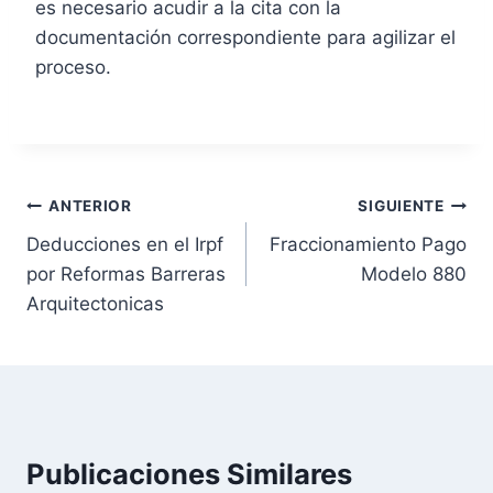
es necesario acudir a la cita con la
documentación correspondiente para agilizar el
proceso.
N
ANTERIOR
SIGUIENTE
Deducciones en el Irpf
Fraccionamiento Pago
a
por Reformas Barreras
Modelo 880
v
Arquitectonicas
e
g
a
Publicaciones Similares
c