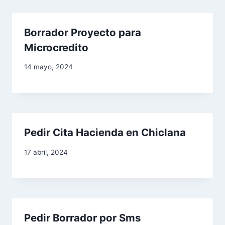
i
Borrador Proyecto para
ó
Microcredito
n
14 mayo, 2024
d
e
e
Pedir Cita Hacienda en Chiclana
n
17 abril, 2024
t
r
a
Pedir Borrador por Sms