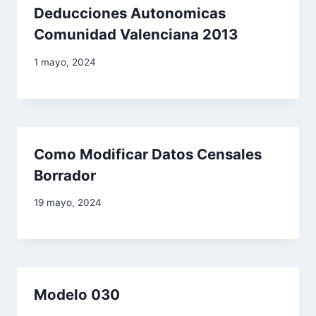
e
Deducciones Autonomicas
n
Comunidad Valenciana 2013
t
1 mayo, 2024
r
a
d
Como Modificar Datos Censales
Borrador
a
19 mayo, 2024
s
Modelo 030