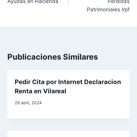
Ayudas en Hacienda
Perdidas
v
Patrimoniales Irpf
e
g
a
Publicaciones Similares
c
i
Pedir Cita por Internet Declaracion
ó
Renta en Vilareal
n
29 abril, 2024
d
e