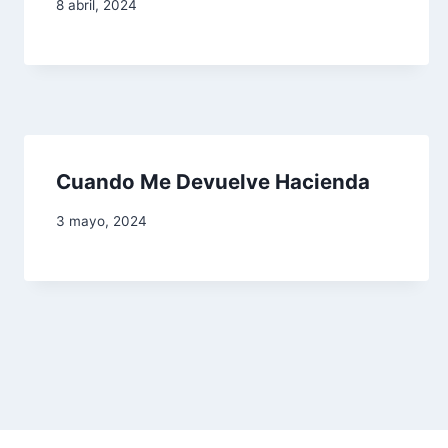
8 abril, 2024
ó
n
d
e
Cuando Me Devuelve Hacienda
e
3 mayo, 2024
n
t
r
a
d