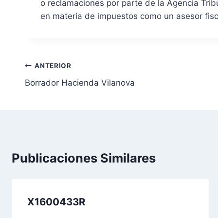
o reclamaciones por parte de la Agencia Trib
en materia de impuestos como un asesor fisca
N
ANTERIOR
Borrador Hacienda Vilanova
a
v
e
g
Publicaciones Similares
a
c
X1600433R
i