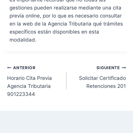
gestiones pueden realizarse mediante una cita
previa online, por lo que es necesario consultar
en la web de la Agencia Tributaria qué trámites
específicos están disponibles en esta
modalidad.
N
ANTERIOR
SIGUIENTE
Horario Cita Previa
Solicitar Certificado
a
Agencia Tributaria
Retenciones 201
v
901223344
e
g
a