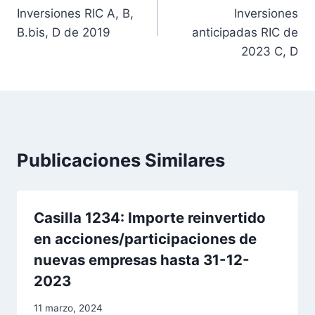
a
Inversiones RIC A, B,
Inversiones
v
B.bis, D de 2019
anticipadas RIC de
2023 C, D
e
g
a
c
Publicaciones Similares
i
ó
Casilla 1234: Importe reinvertido
n
en acciones/participaciones de
nuevas empresas hasta 31-12-
d
2023
e
11 marzo, 2024