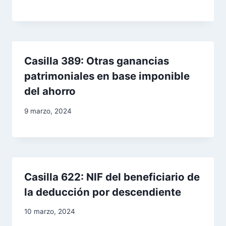
e
n
t
Casilla 389: Otras ganancias
r
patrimoniales en base imponible
del ahorro
a
9 marzo, 2024
d
a
s
Casilla 622: NIF del beneficiario de
la deducción por descendiente
10 marzo, 2024