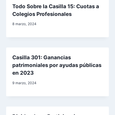
ó
Todo Sobre la Casilla 15: Cuotas a
n
Colegios Profesionales
d
8 marzo, 2024
e
e
n
Casilla 301: Ganancias
patrimoniales por ayudas públicas
t
en 2023
r
9 marzo, 2024
a
d
a