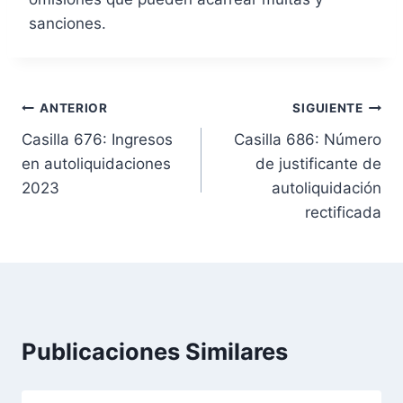
sanciones.
N
ANTERIOR
SIGUIENTE
Casilla 676: Ingresos
Casilla 686: Número
a
en autoliquidaciones
de justificante de
v
2023
autoliquidación
rectificada
e
g
a
c
Publicaciones Similares
i