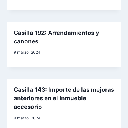
a
d
Casilla 192: Arrendamientos y
a
cánones
s
9 marzo, 2024
Casilla 143: Importe de las mejoras
anteriores en el inmueble
accesorio
9 marzo, 2024