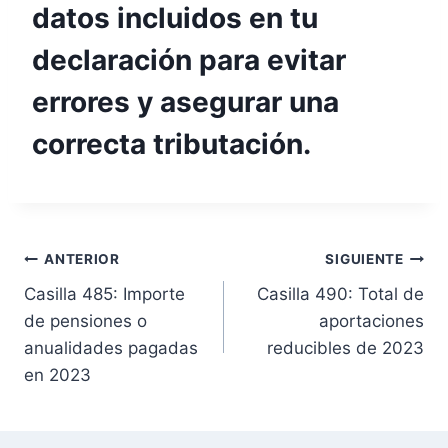
datos incluidos en tu
declaración para evitar
errores y asegurar una
correcta tributación.
N
ANTERIOR
SIGUIENTE
Casilla 485: Importe
Casilla 490: Total de
a
de pensiones o
aportaciones
v
anualidades pagadas
reducibles de 2023
en 2023
e
g