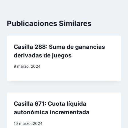
a
c
Publicaciones Similares
i
ó
Casilla 288: Suma de ganancias
n
derivadas de juegos
d
9 marzo, 2024
e
e
n
Casilla 671: Cuota líquida
autonómica incrementada
t
10 marzo, 2024
r